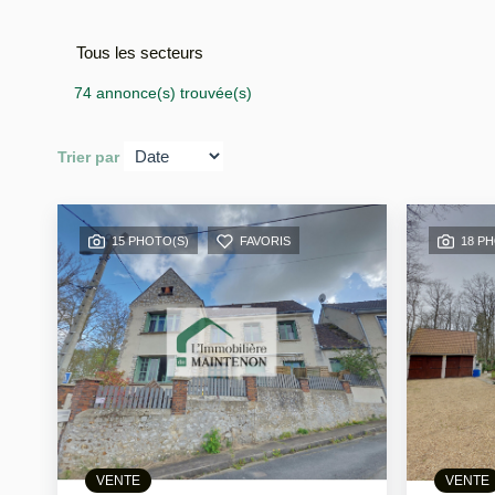
Tous les secteurs
74 annonce(s) trouvée(s)
Trier par
15 PHOTO(S)
FAVORIS
18 P
VENTE
VENTE