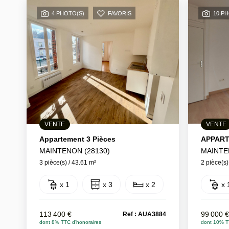
4 PHOTO(S)
FAVORIS
10 P
VENTE
VENTE
Appartement 3 Pièces
MAINTENON (28130)
MAINTE
3 pièce(s) / 43.61 m²
2 pièce(s)
x 1
x 3
x 2
x 
113 400 €
99 000 
Ref : AUA3884
dont 8% TTC d'honoraires
dont 10% T