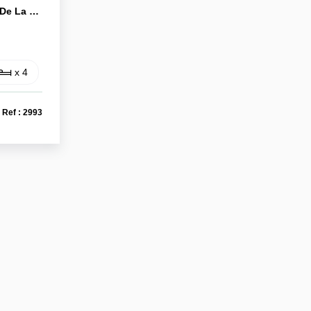
MAISON MAINTENON 3 Mn De La Gare À Pied! Quartier Recherché
x 4
Ref : 2993