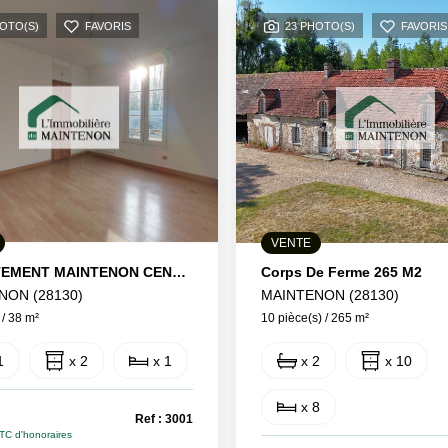
HOTO(S)
FAVORIS
23 PHOTO(S)
FAVORIS
VENTE
APPARTEMENT MAINTENON CENTRE GARE A PIED
Corps De Ferme 265 M2
NON (28130)
MAINTENON (28130)
 / 38 m²
10 pièce(s) / 265 m²
1
x 2
x 1
x 2
x 10
x 8
€
Ref : 3001
TC d'honoraires