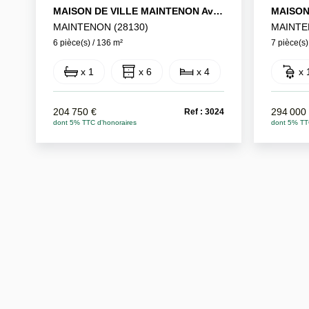
MAISON DE VILLE MAINTENON Avec Place De Parking, Tout À Pied!
MAINTENON (28130)
MAINTE
6 pièce(s) / 136 m²
7 pièce(s)
x 1
x 6
x 4
x 
204 750 €
294 000
Ref : 3024
dont 5% TTC d'honoraires
dont 5% TT