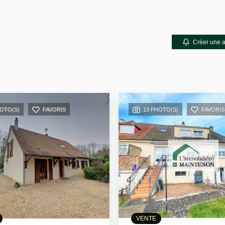
Créer une a
HOTO(S)
FAVORIS
13 PHOTO(S)
FAVORIS
VENTE