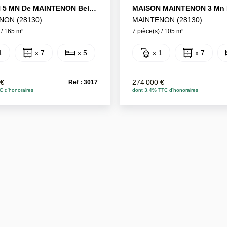
MAISON 5 MN De MAINTENON Bel Environnement
NON (28130)
MAINTENON (28130)
 / 165 m²
7 pièce(s) / 105 m²
1
x 7
x 5
x 1
x 7
 €
274 000 €
Ref : 3017
C d'honoraires
dont 3.4% TTC d'honoraires