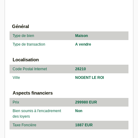
Général
Type de bien
Maison
Type de transaction
A vendre
Localisation
Code Postal Internet
28210
Ville
NOGENT LE ROI
Aspects financiers
Prix
299980 EUR
Bien soumis à l'encadrement
Non
des loyers
Taxe Foncière
1887 EUR