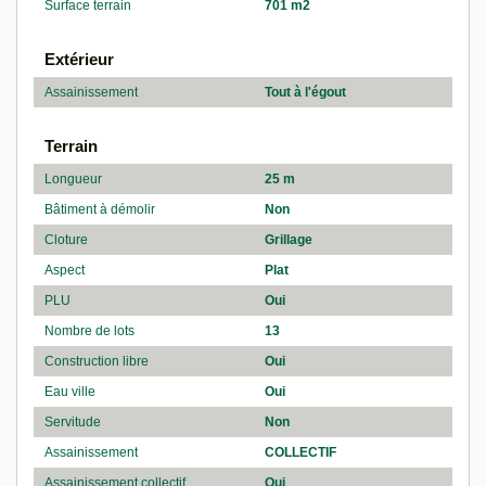
Surface terrain
701 m2
Extérieur
Assainissement
Tout à l'égout
Terrain
Longueur
25 m
Bâtiment à démolir
Non
Cloture
Grillage
Aspect
Plat
PLU
Oui
Nombre de lots
13
Construction libre
Oui
Eau ville
Oui
Servitude
Non
Assainissement
COLLECTIF
Assainissement collectif
Oui