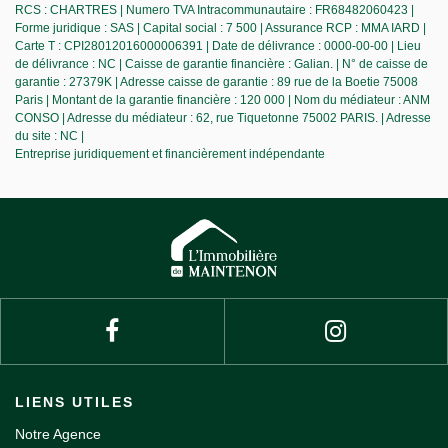
RCS : CHARTRES | Numero TVA Intracommunautaire : FR68482060423 |
Forme juridique : SAS | Capital social : 7 500 | Assurance RCP : MMA IARD |
Carte T : CPI28012016000006391 | Date de délivrance : 0000-00-00 | Lieu
de délivrance : NC | Caisse de garantie financière : Galian. | N° de caisse de
garantie : 27379K | Adresse caisse de garantie : 89 rue de la Boetie 75008
Paris | Montant de la garantie financière : 120 000 | Nom du médiateur : ANM
CONSO | Adresse du médiateur : 62, rue Tiquetonne 75002 PARIS. | Adresse
du site : NC |
Entreprise juridiquement et financièrement indépendante
LIENS UTILES
Notre Agence