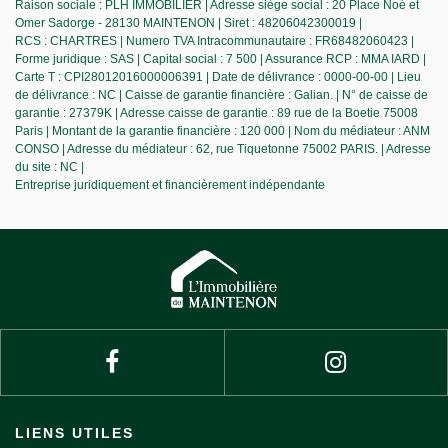
Raison sociale : PLH IMMOBILIER | Adresse siège social : 20 Place Noé et
Omer Sadorge - 28130 MAINTENON | Siret : 48206042300019 |
RCS : CHARTRES | Numero TVA Intracommunautaire : FR68482060423 |
Forme juridique : SAS | Capital social : 7 500 | Assurance RCP : MMA IARD |
Carte T : CPI28012016000006391 | Date de délivrance : 0000-00-00 | Lieu
de délivrance : NC | Caisse de garantie financière : Galian. | N° de caisse de
garantie : 27379K | Adresse caisse de garantie : 89 rue de la Boetie 75008
Paris | Montant de la garantie financière : 120 000 | Nom du médiateur : ANM
CONSO | Adresse du médiateur : 62, rue Tiquetonne 75002 PARIS. | Adresse
du site : NC |
Entreprise juridiquement et financièrement indépendante
LIENS UTILES