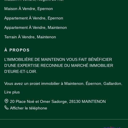
Maison À Vendre, Epernon
Appartement À Vendre, Epernon
Appartement À Vendre, Maintenon
Terrain À Vendre, Maintenon
À PROPOS
L’IMMOBILIÈRE DE MAINTENON VOUS FAIT BÉNÉFICIER
D’UNE EXPERTISE RECONNUE DU MARCHÉ IMMOBILIER
D’EURE-ET-LOIR.
Vous avez un projet immobilier à Maintenon, Épernon, Gallardon,
Nogent-le-Roi, dans la vallée de l'Eure ou dans les environs de
Lire plus
Rambouillet ? Venez découvrir notre sélection d’annonces en
vitrine dans notre agence du centre-ville de Maintenon.
20 Place Noé et Omer Sadorge, 28130 MAINTENON
Afficher le téléphone
Nos agents immobiliers vous accueillent à tout moment de la
journée pour vous aider à choisir le bien idéal pour votre projet de
vie. Que vous souhaitiez acheter une résidence principale ou