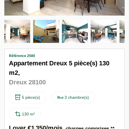
Nous contacter
F
Référence 2580
Appartement Dreux 5 pièce(s) 130
m2,
Dreux 28100
5 pièce(s)
3 chambre(s)
130 m²
Loyer €1 350/mois
charges comprises **