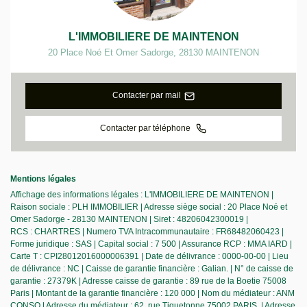
L'IMMOBILIERE DE MAINTENON
20 Place Noé Et Omer Sadorge
,
28130
MAINTENON
Contacter par mail
Contacter par téléphone
Mentions légales
Affichage des informations légales : L'IMMOBILIERE DE MAINTENON |
Raison sociale : PLH IMMOBILIER | Adresse siège social : 20 Place Noé et
Omer Sadorge - 28130 MAINTENON | Siret : 48206042300019 |
RCS : CHARTRES | Numero TVA Intracommunautaire : FR68482060423 |
Forme juridique : SAS | Capital social : 7 500 | Assurance RCP : MMA IARD |
Carte T : CPI28012016000006391 | Date de délivrance : 0000-00-00 | Lieu
de délivrance : NC | Caisse de garantie financière : Galian. | N° de caisse de
garantie : 27379K | Adresse caisse de garantie : 89 rue de la Boetie 75008
Paris | Montant de la garantie financière : 120 000 | Nom du médiateur : ANM
CONSO | Adresse du médiateur : 62, rue Tiquetonne 75002 PARIS. | Adresse