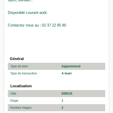
Disponible courant août.
Contactez nous au : 02 37 22 85 80
Général
Type de bien
Appartement
Type de transaction
A louer
Localisation
Ville
DREUX
Etage
1
Nombre étages
2