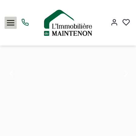
Vente appartement 43.61 m², Maintenon 28130Eure-et-Loir
Accueil
3 pièces
Ref. : AUA3884
Acheter
Louer
Vendre
L'agence
Nous contacter