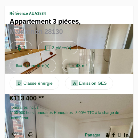
F
Référence AUA3884
Appartement 3 pièces,
Maintenon 28130
1
3 pièce(s)
2 chambre(s)
43 m²
D
Classe énergie
A
Emission GES
€113 400
**
honoraires inclus
€105 000
hors honoraires
Honoraires : 8.00% TTC à la charge de
l'acquéreur
Partager :