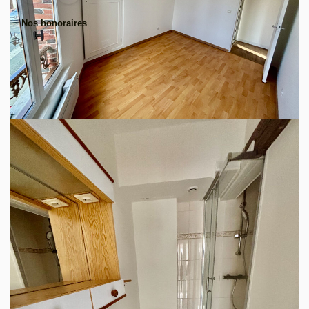
Nos honoraires
EXCLUSIVITE LES AGENCES UNIES
Charmant appartement de type 3 pièces entièrement
rénové.
Situé au coeur d'une petite ville agréable et conviviale,
découvrez ce superbe appartement de 3 pièces, refait à
neuf avec goût.
Il est composé d'un séjour avec coin cuisine, deux
chambres et une salle de douche avec WC.
Lumineux, moderne et chaleureux, venez découvrir votre
futur chez-vous.
Réf : AUA3884
Barème d'honoraires consultable sur demande.
Diagnostics énergétiques