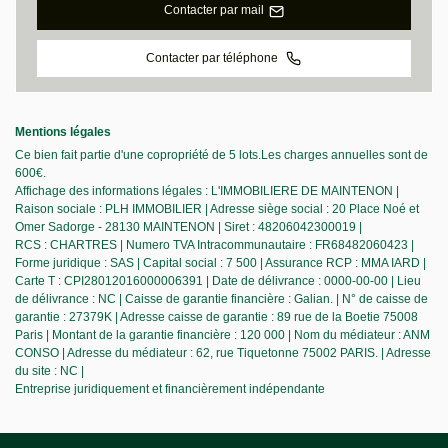
Contacter par mail
Contacter par téléphone
Mentions légales
Ce bien fait partie d'une copropriété de 5 lots.Les charges annuelles sont de
600€.
Affichage des informations légales : L'IMMOBILIERE DE MAINTENON |
Raison sociale : PLH IMMOBILIER | Adresse siège social : 20 Place Noé et
Omer Sadorge - 28130 MAINTENON | Siret : 48206042300019 |
RCS : CHARTRES | Numero TVA Intracommunautaire : FR68482060423 |
Forme juridique : SAS | Capital social : 7 500 | Assurance RCP : MMA IARD |
Carte T : CPI28012016000006391 | Date de délivrance : 0000-00-00 | Lieu
de délivrance : NC | Caisse de garantie financière : Galian. | N° de caisse de
garantie : 27379K | Adresse caisse de garantie : 89 rue de la Boetie 75008
Paris | Montant de la garantie financière : 120 000 | Nom du médiateur : ANM
CONSO | Adresse du médiateur : 62, rue Tiquetonne 75002 PARIS. | Adresse
du site : NC |
Entreprise juridiquement et financièrement indépendante