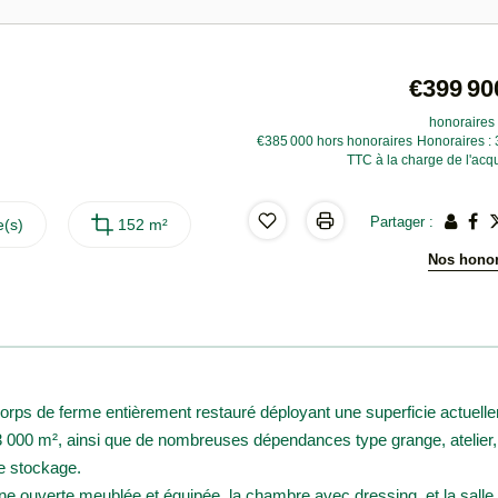
€399 90
honoraires 
€385 000
hors honoraires
Honoraires :
TTC à la charge de l'acq
Partager :
(s)
152 m²
Nos honor
 de ferme entièrement restauré déployant une superficie actuell
 3 000 m², ainsi que de nombreuses dépendances type grange, atelier,
le stockage.
ine ouverte meublée et équipée, la chambre avec dressing, et la salle