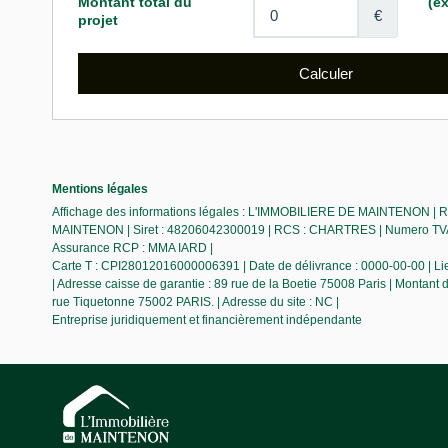
Mentions légales
Affichage des informations légales : L'IMMOBILIERE DE MAINTENON | Ra
MAINTENON | Siret : 48206042300019 | RCS : CHARTRES | Numero TVA Int
Assurance RCP : MMA IARD |
Carte T : CPI28012016000006391 | Date de délivrance : 0000-00-00 | Lieu 
| Adresse caisse de garantie : 89 rue de la Boetie 75008 Paris | Montant
rue Tiquetonne 75002 PARIS. | Adresse du site : NC |
Entreprise juridiquement et financièrement indépendante