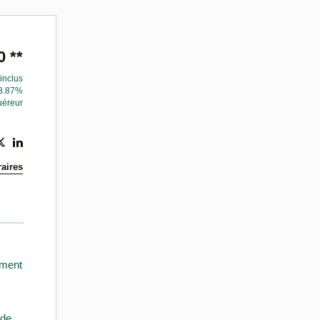
0
**
inclus
 3.87%
uéreur
aires
ement
 de