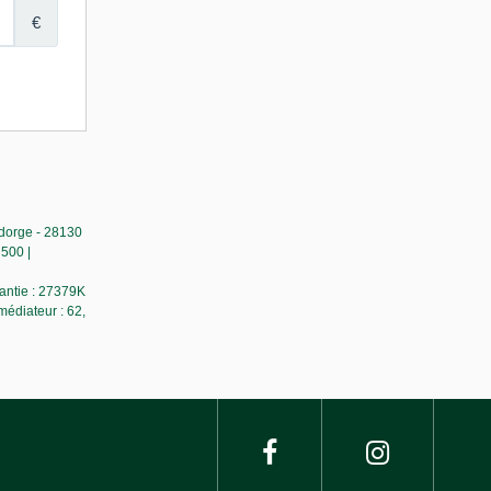
dorge - 28130
500 |
rantie : 27379K
médiateur : 62,