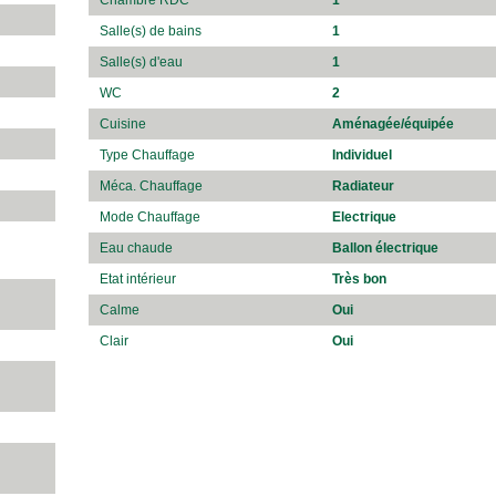
Salle(s) de bains
1
Salle(s) d'eau
1
WC
2
Cuisine
Aménagée/équipée
Type Chauffage
Individuel
Méca. Chauffage
Radiateur
Mode Chauffage
Electrique
Eau chaude
Ballon électrique
Etat intérieur
Très bon
Calme
Oui
Clair
Oui