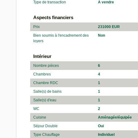
Type de transaction
A vendre
Aspects financiers
Prix
231000 EUR
Bien soumis à l'encadrement des
Non
loyers
Intérieur
Nombre pièces
6
Chambres
4
Chambre RDC
1
Salle(s) de bains
1
Salle(s) d'eau
1
WC
2
Cuisine
Aménagée/équipée
Séjour Double
Oui
Type Chauffage
Individuel