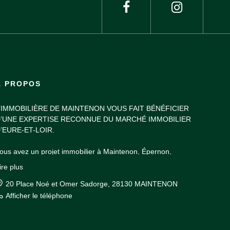
À PROPOS
’IMMOBILIÈRE DE MAINTENON VOUS FAIT BÉNÉFICIER
’UNE EXPERTISE RECONNUE DU MARCHÉ IMMOBILIER
’EURE-ET-LOIR.
ous avez un projet immobilier à Maintenon, Épernon,
allardon, Nogent-le-Roi, dans la vallée de l'Eure ou dans les
ire plus
nvirons de Rambouillet ? Venez découvrir notre sélection
’annonces en vitrine dans notre agence du centre-ville de
20 Place Noé et Omer Sadorge, 28130 MAINTENON
aintenon.
Afficher le téléphone
os agents immobiliers vous accueillent à tout moment de la
ournée pour vous aider à choisir le bien idéal pour votre projet