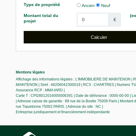
Mentions légales
Affichage des informations légales : L'IMMOBILIERE DE MAINTENON | Ra
MAINTENON | Siret : 48206042300019 | RCS : CHARTRES | Numero TVA Int
Assurance RCP : MMA IARD |
Carte T : CPI28012016000006391 | Date de délivrance : 0000-00-00 | Lieu 
| Adresse caisse de garantie : 89 rue de la Boetie 75008 Paris | Montant
rue Tiquetonne 75002 PARIS. | Adresse du site : NC |
Entreprise juridiquement et financièrement indépendante