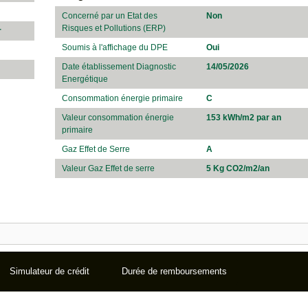
Concerné par un Etat des
Non
Risques et Pollutions (ERP)
r
Soumis à l'affichage du DPE
Oui
Date établissement Diagnostic
14/05/2026
Energétique
Consommation énergie primaire
C
Valeur consommation énergie
153 kWh/m2 par an
primaire
Gaz Effet de Serre
A
Valeur Gaz Effet de serre
5 Kg CO2/m2/an
Simulateur de crédit
Durée de remboursements