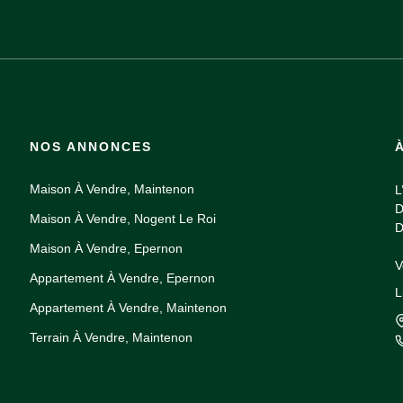
NOS ANNONCES
Maison À Vendre, Maintenon
L
D
Maison À Vendre, Nogent Le Roi
D
Maison À Vendre, Epernon
V
Appartement À Vendre, Epernon
G
L
e
Appartement À Vendre, Maintenon
d
Terrain À Vendre, Maintenon
M
N
j