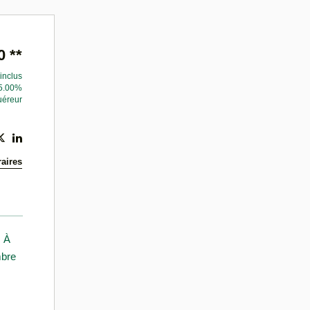
0
**
inclus
 5.00%
uéreur
aires
. À
mbre