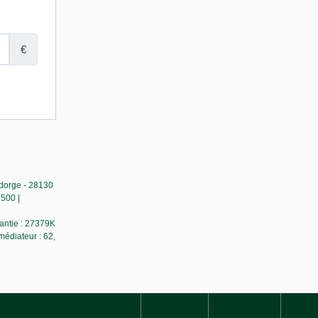
dorge - 28130
500 |
rantie : 27379K
médiateur : 62,