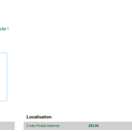
ite !
Localisation
Code Postal Internet
28130