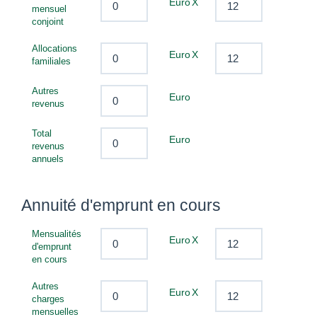
Euro
X
Nous contacter
mensuel
conjoint
F
Allocations
Euro
X
familiales
Autres
Euro
revenus
Total
Euro
revenus
annuels
Annuité d'emprunt en cours
Mensualités
Euro
X
d'emprunt
en cours
Autres
Euro
X
charges
mensuelles