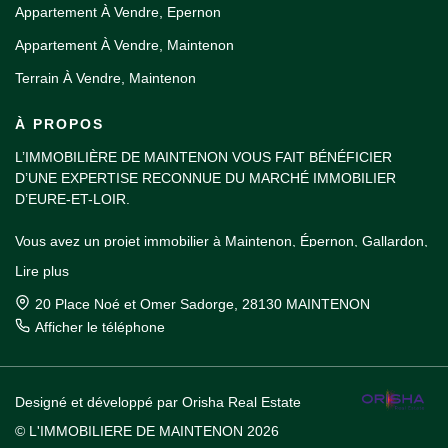
Appartement À Vendre, Epernon
Appartement À Vendre, Maintenon
Terrain À Vendre, Maintenon
À PROPOS
L’IMMOBILIÈRE DE MAINTENON VOUS FAIT BÉNÉFICIER
D’UNE EXPERTISE RECONNUE DU MARCHÉ IMMOBILIER
D’EURE-ET-LOIR.
Vous avez un projet immobilier à Maintenon, Épernon, Gallardon,
Nogent-le-Roi, dans la vallée de l'Eure ou dans les environs de
Lire plus
Rambouillet ? Venez découvrir notre sélection d’annonces en
vitrine dans notre agence du centre-ville de Maintenon.
20 Place Noé et Omer Sadorge, 28130 MAINTENON
Afficher le téléphone
Nos agents immobiliers vous accueillent à tout moment de la
journée pour vous aider à choisir le bien idéal pour votre projet de
vie. Que vous souhaitiez acheter une résidence principale ou
Designé et développé par Orisha Real Estate
secondaire, louer un appartement familial, un studio meublé ou
faire l’acquisition d’une boutique, nous vous garantissons un
© L'IMMOBILIERE DE MAINTENON 2026