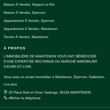
Maison À Vendre, Nogent Le Roi
Maison À Vendre, Epernon
Appartement À Vendre, Epernon
Appartement À Vendre, Maintenon
Terrain À Vendre, Maintenon
À PROPOS
L’IMMOBILIÈRE DE MAINTENON VOUS FAIT BÉNÉFICIER
D’UNE EXPERTISE RECONNUE DU MARCHÉ IMMOBILIER
D’EURE-ET-LOIR.
Vous avez un projet immobilier à Maintenon, Épernon, Gallardon,
Nogent-le-Roi, dans la vallée de l'Eure ou dans les environs de
Lire plus
Rambouillet ? Venez découvrir notre sélection d’annonces en
vitrine dans notre agence du centre-ville de Maintenon.
20 Place Noé et Omer Sadorge, 28130 MAINTENON
Afficher le téléphone
Nos agents immobiliers vous accueillent à tout moment de la
journée pour vous aider à choisir le bien idéal pour votre projet de